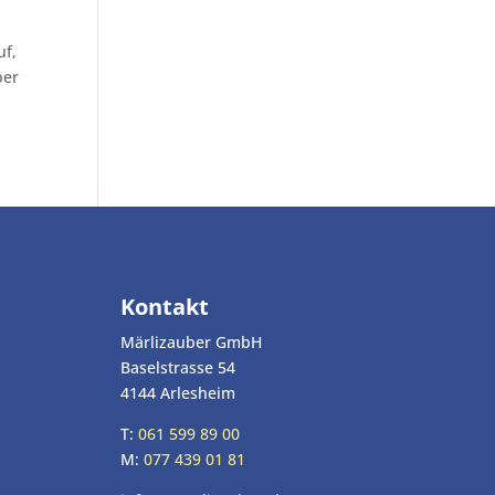
uf,
ber
Kontakt
Märlizauber GmbH
Baselstrasse 54
4144 Arlesheim
T:
061 599 89 00
M:
077 439 01 81