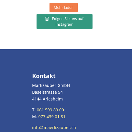
Mehr laden
Folgen Sie uns auf
Instagram
Kontakt
Märlizauber GmbH
Baselstrasse 54
4144 Arlesheim
T:
061 599 89 00
M:
077 439 01 81
info@maerlizauber.ch