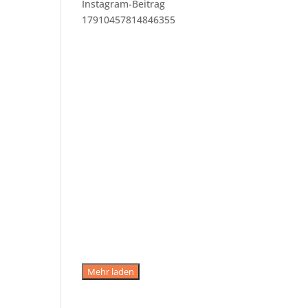
Instagram-Beitrag
17910457814846355
Mehr laden