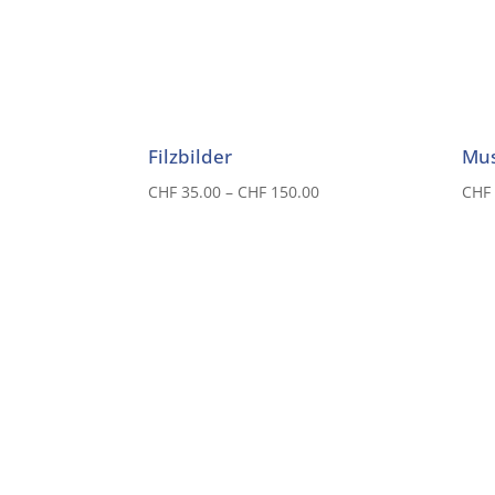
Filzbilder
Mus
Preisspanne:
CHF
35.00
–
CHF
150.00
CHF
CHF 35.00
bis
CHF 150.00