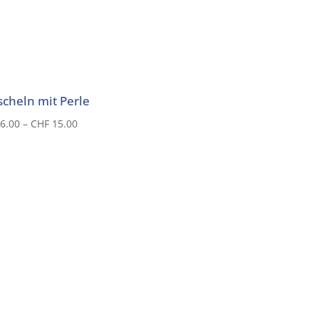
cheln mit Perle
Preisspanne:
6.00
–
CHF
15.00
CHF 6.00
bis
CHF 15.00