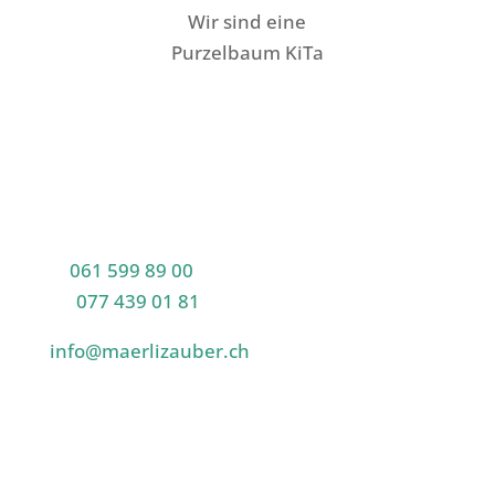
Wir sind eine
Purzelbaum KiTa
Kontakt
Märlizauber GmbH
Baselstrasse 54
4144 Arlesheim
T:
061 599 89 00
M:
077 439 01 81
info@maerlizauber.ch