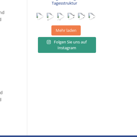
Tagesstruktur
und
d
Mehr laden
Folgen Sie uns auf
Instagram
nd
d