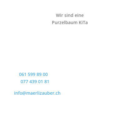
Wir sind eine
Purzelbaum KiTa
Kontakt
Märlizauber GmbH
Baselstrasse 54
4144 Arlesheim
T:
061 599 89 00
M:
077 439 01 81
info@maerlizauber.ch